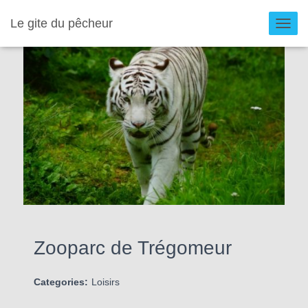
Le gite du pêcheur
O
U
V
R
I
R
/
F
E
R
M
E
R
Zooparc de Trégomeur
L
A
Categories:
Loisirs
N