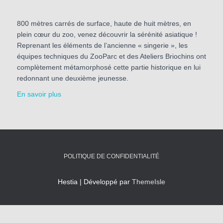
A
V
800 mètres carrés de surface, haute de huit mètres, en
I
plein cœur du zoo, venez découvrir la sérénité asiatique !
G
Reprenant les éléments de l’ancienne « singerie », les
A
équipes techniques du ZooParc et des Ateliers Briochins ont
T
complètement métamorphosé cette partie historique en lui
I
redonnant une deuxième jeunesse.
O
En savoir plus
N
POLITIQUE DE CONFIDENTIALITÉ
Hestia | Développé par
ThemeIsle