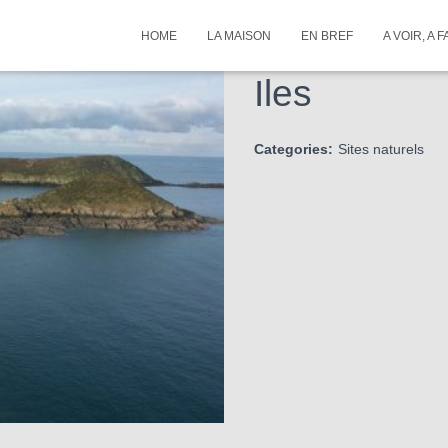
HOME
LA MAISON
EN BREF
A VOIR, A F
Iles
Categories:
Sites naturels