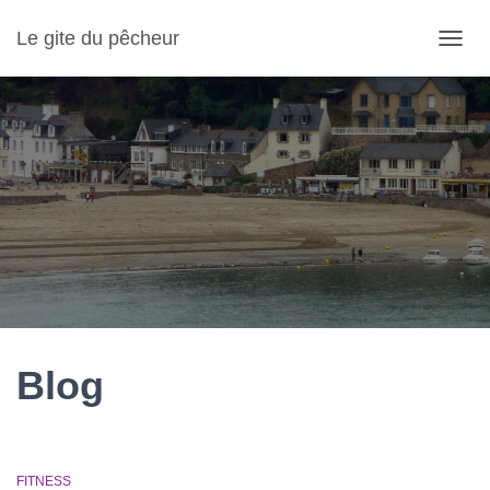
Le gite du pêcheur
OUVR
LA
NAVIG
Blog
FITNESS